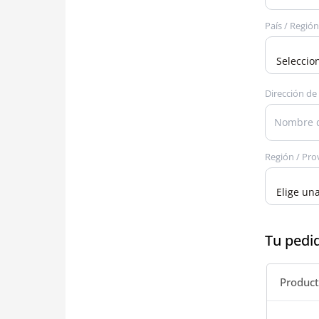
País / Regió
Dirección de 
Región / Pro
Tu pedi
Produc