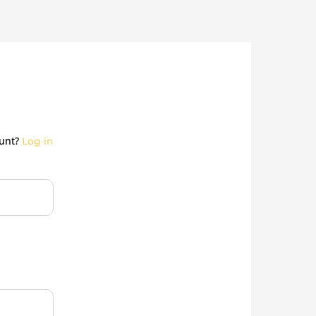
ount?
Log in