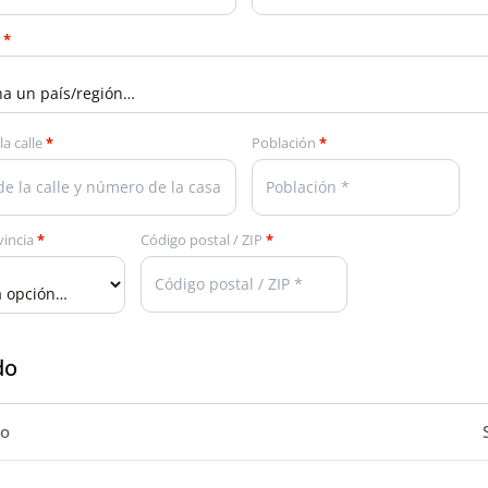
n
*
la calle
*
Población
*
vincia
*
Código postal / ZIP
*
do
to