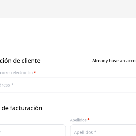
ión de cliente
Already have an acc
 correo electrónico
*
 de facturación
Apellidos
*