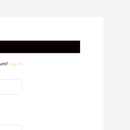
ount?
Log in