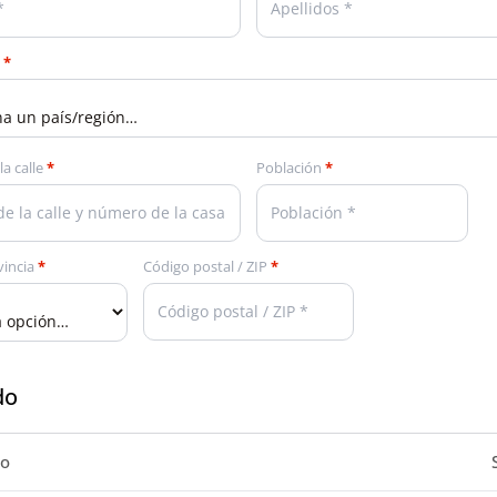
n
*
la calle
*
Población
*
vincia
*
Código postal / ZIP
*
do
to