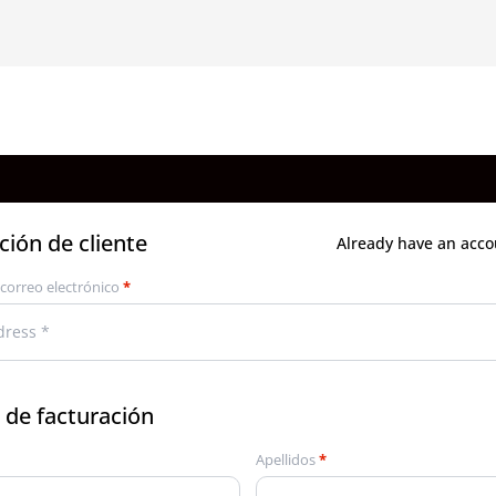
ión de cliente
Already have an acc
 correo electrónico
*
 de facturación
Apellidos
*