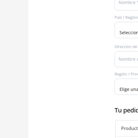
País / Regió
Dirección de 
Región / Pro
Tu pedi
Produc